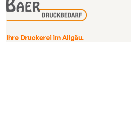
Ihre Druckerei im Allgäu.
Drucksachen, Werbemittel und Druckdienstleistung
aus einer Hand.
info@baer-druckbedarf.de
Kontakt
Baer Druckbedarf
+49 8331 87919
Teramostraße 4b
87700 Memmingen