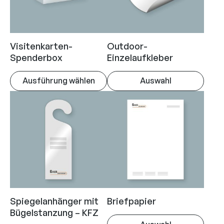
Visitenkarten-
Outdoor-
Spenderbox
Einzelaufkleber
Ausführung wählen
Auswahl
Dieses
Dieses
Produkt
Produkt
weist
weist
mehrere
mehrere
Varianten
Varianten
auf.
auf.
Die
Die
Optionen
Optionen
können
können
Spiegelanhänger mit
Briefpapier
auf
auf
Bügelstanzung – KFZ
der
der