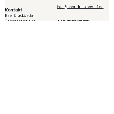
info@baer-druckbedarf.de
Kontakt
Baer Druckbedarf
+49 8331 87919
Teramostraße 4b
87700 Memmingen
Mein Konto
Über uns
Login
Kontakt
Versand